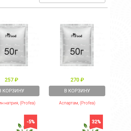
257 ₽
270 ₽
В КОРЗИНУ
В КОРЗИНУ
н натрия, (Profea)
Аспартам, (Profea)
-5%
32%