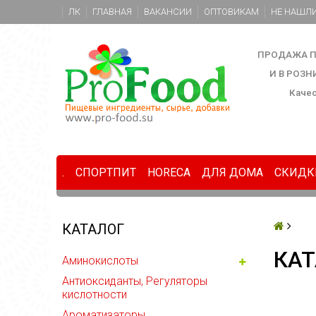
ЛК
ГЛАВНАЯ
ВАКАНСИИ
ОПТОВИКАМ
НЕ НАШЛИ
ПРОДАЖА П
И В РОЗ
Каче
.
СПОРТПИТ
HORECA
ДЛЯ ДОМА
СКИДК
КАТАЛОГ
КАТ
Аминокислоты
Антиоксиданты, Регуляторы
кислотности
Ароматизаторы