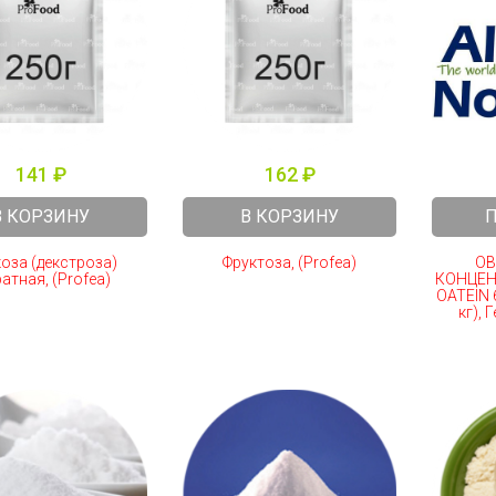
141 ₽
162 ₽
В КОРЗИНУ
В КОРЗИНУ
оза (декстроза)
Фруктоза, (Profea)
ОВ
атная, (Profea)
КОНЦЕНТ
OATEIN 
кг),