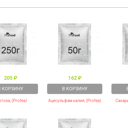
205 ₽
162 ₽
В КОРЗИНУ
В КОРЗИНУ
тоза, (Profea)
Ацесульфам калия, (Profea)
Сахари