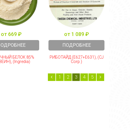
от 669 ₽
от 1 089 ₽
ПОДРОБНЕЕ
ПОДРОБНЕЕ
ЧНЫЙ БЕЛОК 85%
РИБОТАЙД (E627+E631), (CJ
ЕИН), (Ingredia)
Corp.)
1
2
3
4
5