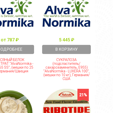
от 787 ₽
5 445 ₽
ПОДРОБНЕЕ
В КОРЗИНУ
СЯНЫЙ БЕЛОК
СУКРАЛОЗА
РАТ "AlvaNormika -
(подсластитель/
65 SS", (мешки по 25
сахарозаменитель, E955)
 Германия/Швеция
"AlvaNormika - LUXERA 100",
(мешки по 10 кг), Германия/
США
21%