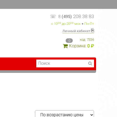
☏
208 38 83
8
(495)
с 10ºº до 20ºº мск
●
Пн-Пт
⎘
Личный кабинет
код:
7336
0
0 ₽
Корзина: