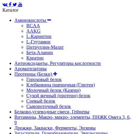
Каталог
Аминокислоты
BCAA
AAKG
L-Карнитин
L-Глутамин
Цитруллин-Малат
Бета-Аланин
Креатин
Антиоксиданты, Регуляторы кислотности
Ароматизаторы
Протеины (Белки)
Гороховый белок
Клейковина пшеничная (Глютен)
Молочный белок (Казеин)
Сухой яичный (протеин) белок
Соевый белок
Сывороточный белок
Белково-углеводные смеси, Гейнеры
Витамины, Макро- микро- элементы, ПНЖК Омега 3, 6,
9
Дрожжи, Закваски, Ферменты, Энзимы
Загустители, Гелеобразователи, Эмульгаторы,