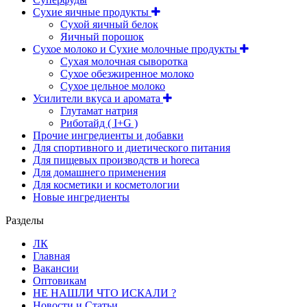
Сухие яичные продукты
Сухой яичный белок
Яичный порошок
Сухое молоко и Сухие молочные продукты
Сухая молочная сыворотка
Сухое обезжиренное молоко
Сухое цельное молоко
Усилители вкуса и аромата
Глутамат натрия
Риботайд ( I+G )
Прочие ингредиенты и добавки
Для спортивного и диетического питания
Для пищевых производств и horeca
Для домашнего применения
Для косметики и косметологии
Новые ингредиенты
Разделы
ЛК
Главная
Вакансии
Оптовикам
НЕ НАШЛИ ЧТО ИСКАЛИ ?
Новости и Статьи