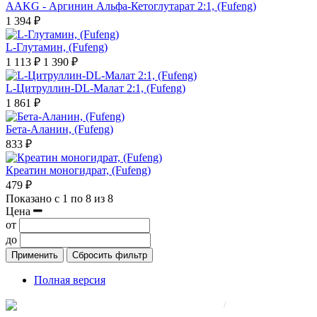
AAKG - Аргинин Альфа-Кетоглутарат 2:1, (Fufeng)
1 394 ₽
L-Глутамин, (Fufeng)
1 113 ₽
1 390 ₽
L-Цитруллин-DL-Малат 2:1, (Fufeng)
1 861 ₽
Бета-Аланин, (Fufeng)
833 ₽
Креатин моногидрат, (Fufeng)
479 ₽
Показано с 1 по 8 из 8
Цена
от
до
Применить
Сбросить фильтр
Полная версия
© 2008-2025 Все права защищены.
/