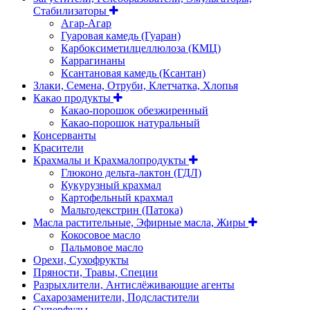
Стабилизаторы
Агар-Агар
Гуаровая камедь (Гуаран)
Карбоксиметилцеллюлоза (КМЦ)
Каррагинаны
Ксантановая камедь (Ксантан)
Злаки, Семена, Отруби, Клетчатка, Хлопья
Какао продукты
Какао-порошок обезжиренный
Какао-порошок натуральный
Консерванты
Красители
Крахмалы и Крахмалопродукты
Глюконо дельта-лактон (ГДЛ)
Кукурузный крахмал
Картофельный крахмал
Мальтодекстрин (Патока)
Масла растительные, Эфирные масла, Жиры
Кокосовое масло
Пальмовое масло
Орехи, Сухофрукты
Пряности, Травы, Специи
Разрыхлители, Антислёживающие агенты
Сахарозаменители, Подсластители
Суперфуды