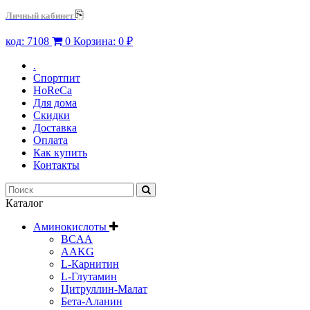
⎘
Личный кабинет
код:
7108
0
Корзина:
0 ₽
.
Спортпит
HoReCa
Для дома
Скидки
Доставка
Оплата
Как купить
Контакты
Каталог
Аминокислоты
BCAA
AAKG
L-Карнитин
L-Глутамин
Цитруллин-Малат
Бета-Аланин