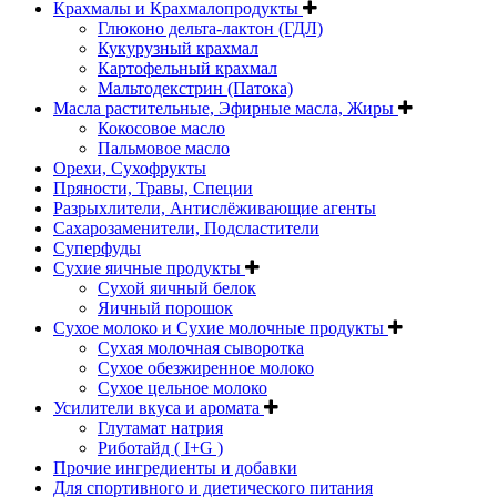
Крахмалы и Крахмалопродукты
Глюконо дельта-лактон (ГДЛ)
Кукурузный крахмал
Картофельный крахмал
Мальтодекстрин (Патока)
Масла растительные, Эфирные масла, Жиры
Кокосовое масло
Пальмовое масло
Орехи, Сухофрукты
Пряности, Травы, Специи
Разрыхлители, Антислёживающие агенты
Сахарозаменители, Подсластители
Суперфуды
Сухие яичные продукты
Сухой яичный белок
Яичный порошок
Сухое молоко и Сухие молочные продукты
Сухая молочная сыворотка
Сухое обезжиренное молоко
Сухое цельное молоко
Усилители вкуса и аромата
Глутамат натрия
Риботайд ( I+G )
Прочие ингредиенты и добавки
Для спортивного и диетического питания