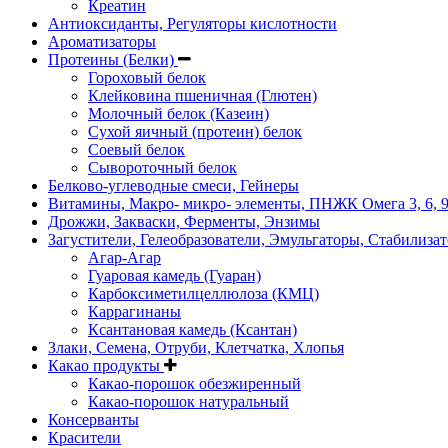
Креатин
Антиоксиданты, Регуляторы кислотности
Ароматизаторы
Протеины (Белки)
Гороховый белок
Клейковина пшеничная (Глютен)
Молочный белок (Казеин)
Сухой яичный (протеин) белок
Соевый белок
Сывороточный белок
Белково-углеводные смеси, Гейнеры
Витамины, Макро- микро- элементы, ПНЖК Омега 3, 6, 
Дрожжи, Закваски, Ферменты, Энзимы
Загустители, Гелеобразователи, Эмульгаторы, Стабилиза
Агар-Агар
Гуаровая камедь (Гуаран)
Карбоксиметилцеллюлоза (КМЦ)
Каррагинаны
Ксантановая камедь (Ксантан)
Злаки, Семена, Отруби, Клетчатка, Хлопья
Какао продукты
Какао-порошок обезжиренный
Какао-порошок натуральный
Консерванты
Красители