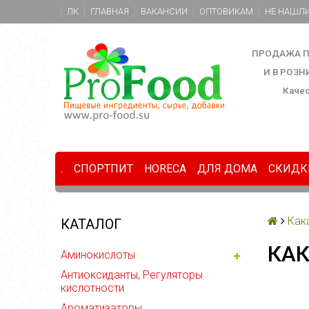
ЛК
ГЛАВНАЯ
ВАКАНСИИ
ОПТОВИКАМ
НЕ НАШЛИ
ПРОДАЖА П
И В РОЗ
Каче
.
СПОРТПИТ
HORECA
ДЛЯ ДОМА
СКИДК
Как
КАТАЛОГ
КАК
Аминокислоты
Антиоксиданты, Регуляторы
кислотности
Ароматизаторы