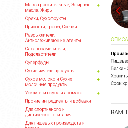
Масла растительные, Эфирные
масла, Жиры
Орехи, Сухофрукты
Пряности, Травы, Специи
Разрыхлители,
ОПИСА
Антислёживающие агенты
Сахарозаменители,
Произв
Подсластители
Пищевая
Суперфуды
Белки - 
Сухие яичные продукты
Хранить
Сухое молоко и Сухие
Срок хра
молочные продукты
Усилители вкуса и аромата
Прочие ингредиенты и добавки
Для спортивного и
ВАМ 
диетического питания
Для пищевых производств и