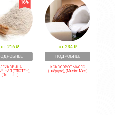
18%
от 216 ₽
от 234 ₽
ПОДРОБНЕЕ
ПОДРОБНЕЕ
КЛЕЙКОВИНА
КОКОСОВОЕ МАСЛО
МОД
ИЧНАЯ (ГЛЮТЕН),
(твёрдое), (Musim Mas)
КР
(Roquette)