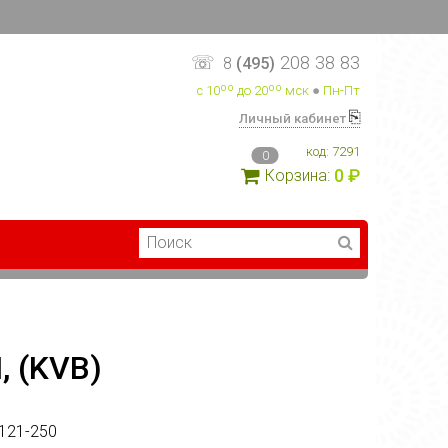
☏
208 38 83
8
(495)
с 10ºº до 20ºº мск
●
Пн-Пт
⎘
Личный кабинет
код:
7291
0
0 ₽
Корзина:
 (KVB)
121-250