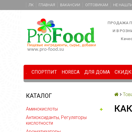
ЛК
ГЛАВНАЯ
ВАКАНСИИ
ОПТОВИКАМ
НЕ НАШЛИ
ПРОДАЖА П
И В РОЗ
Каче
.
СПОРТПИТ
HORECA
ДЛЯ ДОМА
СКИДК
Тов
КАТАЛОГ
КАК
Аминокислоты
Антиоксиданты, Регуляторы
кислотности
Ароматизаторы