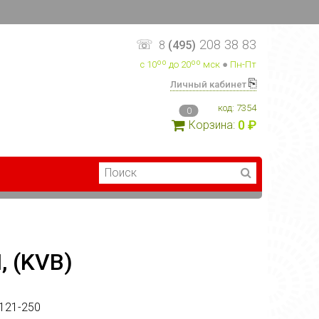
☏
208 38 83
8
(495)
с 10ºº до 20ºº мск
●
Пн-Пт
⎘
Личный кабинет
код:
7354
0
0 ₽
Корзина:
 (KVB)
121-250