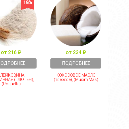
18%
от 216 ₽
от 234 ₽
ПОДРОБНЕЕ
ПОДРОБНЕЕ
КЛЕЙКОВИНА
КОКОСОВОЕ МАСЛО
МОД
ИЧНАЯ (ГЛЮТЕН),
(твёрдое), (Musim Mas)
КР
(Roquette)