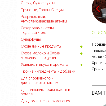
Орехи, Сухофрукты
Пряности, Травы, Специи
Разрыхлители,
Антислёживающие агенты
Сахарозаменители,
ОПИСА
Подсластители
Суперфуды
Произв
Сухие яичные продукты
Пищевая
Сухое молоко и Сухие
Белки - 
молочные продукты
Хранить
Усилители вкуса и аромата
Срок хра
Прочие ингредиенты и добавки
Для спортивного и
диетического питания
Для пищевых производств и
ВАМ 
horeca
Для домашнего применения