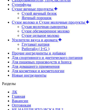
Сахарозаменители, Подсластители
Суперфуды
Сухие яичные продукты
Сухой яичный белок
Яичный порошок
Сухое молоко и Сухие молочные продукты
Сухая молочная сыворотка
Сухое обезжиренное молоко
Сухое цельное молоко
Усилители вкуса и аромата
Глутамат натрия
Риботайд ( I+G )
Прочие ингредиенты и добавки
Для спортивного и диетического питания
Для пищевых производств и horeca
Для домашнего применения
Для косметики и косметологии
Новые ингредиенты
Разделы
ЛК
Главная
Вакансии
Оптовикам
НЕ НАШЛИ ЧТО ИСКАЛИ ?