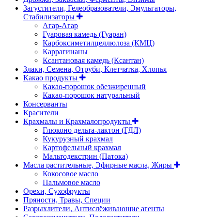
Загустители, Гелеобразователи, Эмульгаторы,
Стабилизаторы
Агар-Агар
Гуаровая камедь (Гуаран)
Карбоксиметилцеллюлоза (КМЦ)
Каррагинаны
Ксантановая камедь (Ксантан)
Злаки, Семена, Отруби, Клетчатка, Хлопья
Какао продукты
Какао-порошок обезжиренный
Какао-порошок натуральный
Консерванты
Красители
Крахмалы и Крахмалопродукты
Глюконо дельта-лактон (ГДЛ)
Кукурузный крахмал
Картофельный крахмал
Мальтодекстрин (Патока)
Масла растительные, Эфирные масла, Жиры
Кокосовое масло
Пальмовое масло
Орехи, Сухофрукты
Пряности, Травы, Специи
Разрыхлители, Антислёживающие агенты