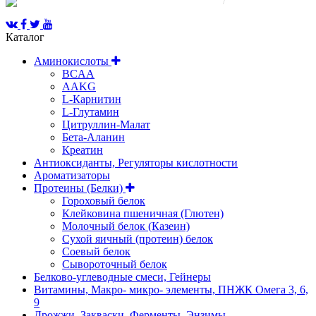
© 2008-2025 Все права защищены.
/
Каталог
Аминокислоты
BCAA
AAKG
L-Карнитин
L-Глутамин
Цитруллин-Малат
Бета-Аланин
Креатин
Антиоксиданты, Регуляторы кислотности
Ароматизаторы
Протеины (Белки)
Гороховый белок
Клейковина пшеничная (Глютен)
Молочный белок (Казеин)
Сухой яичный (протеин) белок
Соевый белок
Сывороточный белок
Белково-углеводные смеси, Гейнеры
Витамины, Макро- микро- элементы, ПНЖК Омега 3, 6,
9
Дрожжи, Закваски, Ферменты, Энзимы