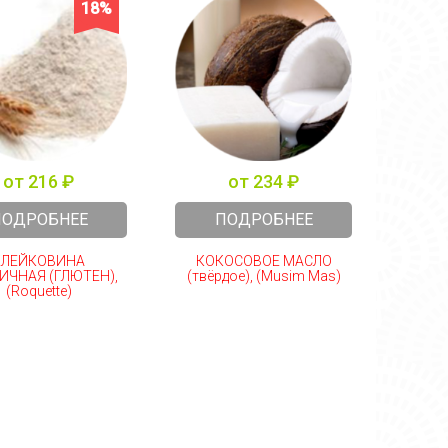
18%
от 216 ₽
от 234 ₽
ПОДРОБНЕЕ
ПОДРОБНЕЕ
КЛЕЙКОВИНА
КОКОСОВОЕ МАСЛО
МОД
ИЧНАЯ (ГЛЮТЕН),
(твёрдое), (Musim Mas)
КР
(Roquette)