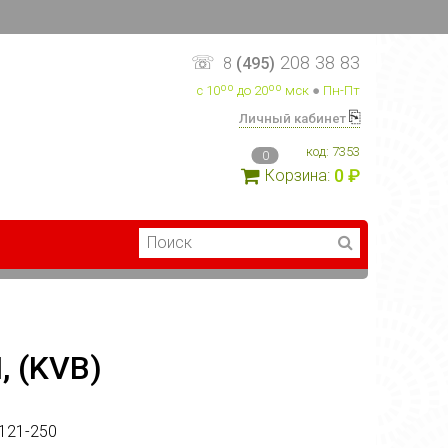
☏
208 38 83
8
(495)
с 10ºº до 20ºº мск
●
Пн-Пт
⎘
Личный кабинет
код:
7353
0
0 ₽
Корзина:
 (KVB)
121-250