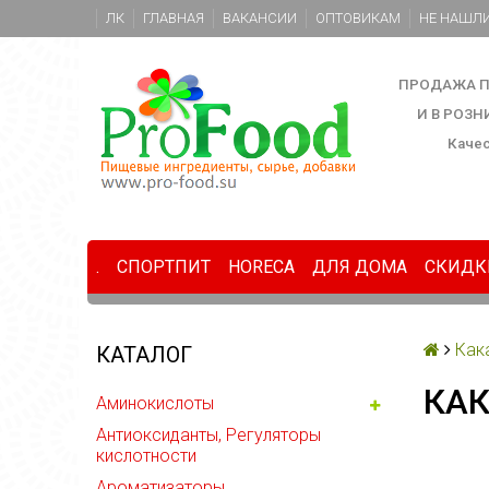
ЛК
ГЛАВНАЯ
ВАКАНСИИ
ОПТОВИКАМ
НЕ НАШЛИ
ПРОДАЖА П
И В РОЗ
Каче
.
СПОРТПИТ
HORECA
ДЛЯ ДОМА
СКИДК
Как
КАТАЛОГ
КАК
Аминокислоты
Антиоксиданты, Регуляторы
кислотности
Ароматизаторы