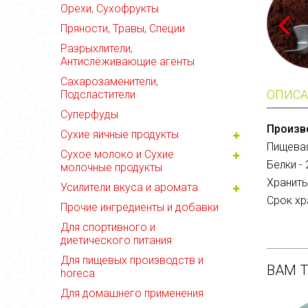
Орехи, Сухофрукты
Пряности, Травы, Специи
Разрыхлители,
Антислёживающие агенты
Сахарозаменители,
ОПИСА
Подсластители
Суперфуды
Произв
Сухие яичные продукты
Пищевая
Сухое молоко и Сухие
Белки - 
молочные продукты
Хранить
Усилители вкуса и аромата
Срок хра
Прочие ингредиенты и добавки
Для спортивного и
диетического питания
Для пищевых производств и
ВАМ 
horeca
Для домашнего применения