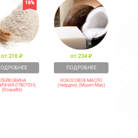
18%
от 216 ₽
от 234 ₽
ПОДРОБНЕЕ
ПОДРОБНЕЕ
КЛЕЙКОВИНА
КОКОСОВОЕ МАСЛО
МОД
ИЧНАЯ (ГЛЮТЕН),
(твёрдое), (Musim Mas)
КР
(Roquette)