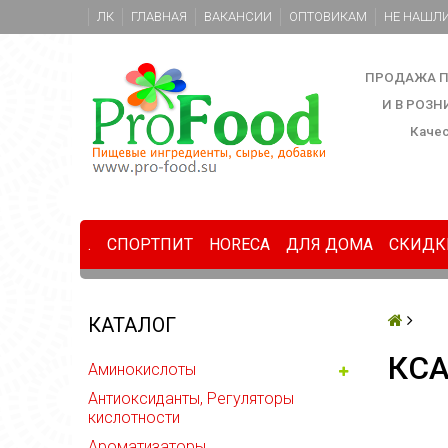
ЛК
ГЛАВНАЯ
ВАКАНСИИ
ОПТОВИКАМ
НЕ НАШЛИ
ПРОДАЖА П
И В РОЗ
Каче
.
СПОРТПИТ
HORECA
ДЛЯ ДОМА
СКИДК
КАТАЛОГ
КСА
Аминокислоты
Антиоксиданты, Регуляторы
кислотности
Ароматизаторы