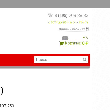
☏
208 38 83
8
(495)
с 10ºº до 20ºº мск
●
Пн-Пт
⎘
Личный кабинет
код:
0
0 ₽
Корзина:
)
107-250