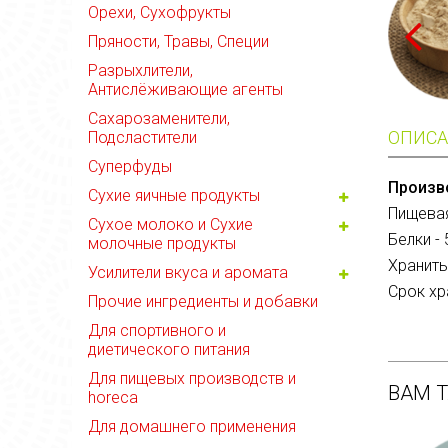
Орехи, Сухофрукты
Пряности, Травы, Специи
Разрыхлители,
Антислёживающие агенты
Сахарозаменители,
ОПИСА
Подсластители
Суперфуды
Произв
Сухие яичные продукты
Пищевая
Сухое молоко и Сухие
Белки - 
молочные продукты
Хранить
Усилители вкуса и аромата
Срок хр
Прочие ингредиенты и добавки
Для спортивного и
диетического питания
Для пищевых производств и
ВАМ 
horeca
Для домашнего применения