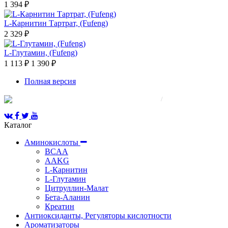
1 394 ₽
L-Карнитин Тартрат, (Fufeng)
2 329 ₽
L-Глутамин, (Fufeng)
1 113 ₽
1 390 ₽
Полная версия
© 2008-2025 Все права защищены.
/
Каталог
Аминокислоты
BCAA
AAKG
L-Карнитин
L-Глутамин
Цитруллин-Малат
Бета-Аланин
Креатин
Антиоксиданты, Регуляторы кислотности
Ароматизаторы