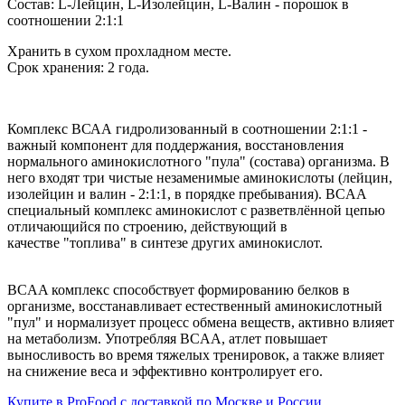
Состав
: L
-
Лейцин
,
L
-
Изолейцин,
L-Валин
- порошок
в
соотношении 2:1:1
Хранить в сухом прохладном месте.
Срок хранения: 2 года.
Комплекс
ВСАА гидролизованный
в
соотношении
2
:
1
:
1
-
важный
компонент
для
поддержания
,
восстановления
нормального
аминокислотного
"
пула
" (
состава
)
организма
.
В
него
входят
три
чистые
незаменимые
аминокислоты
(
лейцин
,
изолейцин и
валин
-
2
:
1
:
1, в порядке пребывания
).
BCAA
специальный
комплекс
аминокислот
с
разветвлённой
цепью
отличающийся
по
строению
,
действующий
в
качестве
"
топлива"
в
синтезе
других
аминокислот
.
BCAA
комплекс
способствует
формированию
белков
в
организме
,
восстанавливает
естественный
аминокислотный
"
пул
"
и
нормализует
процесс
обмена
веществ
,
активно
влияет
на
метаболизм
.
Употребляя
BCAA
,
атлет
повышает
выносливость
во
время
тяжелых
тренировок
,
а
также
влияет
на
снижение
веса
и
эффективно
контролирует
его
.
Купите в ProFood с доставкой по Москве и России