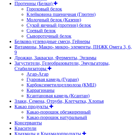
Протеины (Белки)
Гороховый белок
Клейковина пшеничная (Глютен)
Молочный белок (Казеин)
Сухой яичный (протеин) белок
Соевый белок
Сывороточный белок
Белково-углеводные смеси, Гейнеры
Витамины, Макро- микро- элементы, ПНЖК Омега 3, 6,
9
Дрожжи, Закваски, Ферменты, Энзимы
Загустители, Гелеобразователи, Эмульгаторы,
Стабилизаторы
Агар-Агар
Гуаровая камедь (Гуаран)
Карбоксиметилцеллюлоза (КМЦ)
Каррагинаны
Ксантановая камедь (Ксантан)
Злаки, Семена, Отруби, Клетчатка, Хлопья
Какао продукты
Какао-порошок обезжиренный
Какао-порошок натуральный
Консерванты
Красители
Крахмалы и Крахмалопродукты