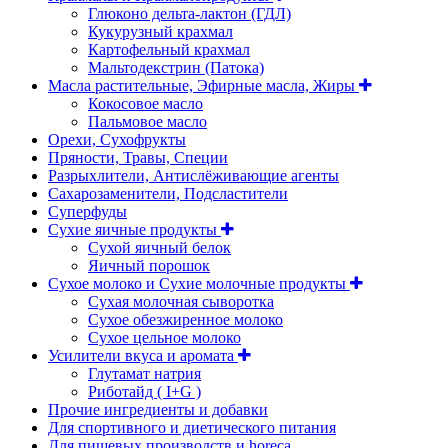
Глюконо дельта-лактон (ГДЛ)
Кукурузный крахмал
Картофельный крахмал
Мальтодекстрин (Патока)
Масла растительные, Эфирные масла, Жиры
Кокосовое масло
Пальмовое масло
Орехи, Сухофрукты
Пряности, Травы, Специи
Разрыхлители, Антислёживающие агенты
Сахарозаменители, Подсластители
Суперфуды
Сухие яичные продукты
Сухой яичный белок
Яичный порошок
Сухое молоко и Сухие молочные продукты
Сухая молочная сыворотка
Сухое обезжиренное молоко
Сухое цельное молоко
Усилители вкуса и аромата
Глутамат натрия
Риботайд ( I+G )
Прочие ингредиенты и добавки
Для спортивного и диетического питания
Для пищевых производств и horeca