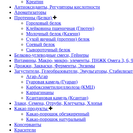
Креатин
Антиоксиданты, Регуляторы кислотности
Ароматизаторы
Протеины (Белки)
Гороховый белок
Клейковина пшеничная (Глютен)
Молочный белок (Казеин)
Сухой яичный (протеин) белок
Соевый белок
Сывороточный белок
Белково-углеводные смеси, Гейнеры
Витамины, Макро- микро- элементы, ПНЖК Омега 3, 6, 
Дрожжи, Закваски, Ферменты, Энзимы
Загустители, Гелеобразователи, Эмульгаторы, Стабилиза
Агар-Агар
Гуаровая камедь (Гуаран)
Карбоксиметилцеллюлоза (КМЦ)
Каррагинаны
Ксантановая камедь (Ксантан)
Злаки, Семена, Отруби, Клетчатка, Хлопья
Какао продукты
Какао-порошок обезжиренный
Какао-порошок натуральный
Консерванты
Красители