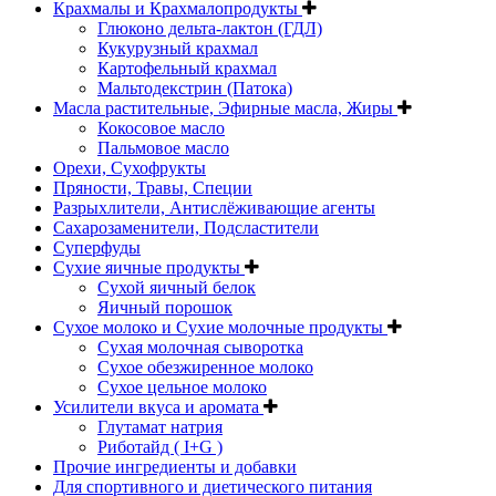
Крахмалы и Крахмалопродукты
Глюконо дельта-лактон (ГДЛ)
Кукурузный крахмал
Картофельный крахмал
Мальтодекстрин (Патока)
Масла растительные, Эфирные масла, Жиры
Кокосовое масло
Пальмовое масло
Орехи, Сухофрукты
Пряности, Травы, Специи
Разрыхлители, Антислёживающие агенты
Сахарозаменители, Подсластители
Суперфуды
Сухие яичные продукты
Сухой яичный белок
Яичный порошок
Сухое молоко и Сухие молочные продукты
Сухая молочная сыворотка
Сухое обезжиренное молоко
Сухое цельное молоко
Усилители вкуса и аромата
Глутамат натрия
Риботайд ( I+G )
Прочие ингредиенты и добавки
Для спортивного и диетического питания