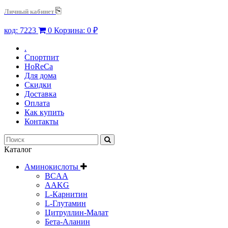
⎘
Личный кабинет
код:
7223
0
Корзина:
0 ₽
.
Спортпит
HoReCa
Для дома
Скидки
Доставка
Оплата
Как купить
Контакты
Каталог
Аминокислоты
BCAA
AAKG
L-Карнитин
L-Глутамин
Цитруллин-Малат
Бета-Аланин