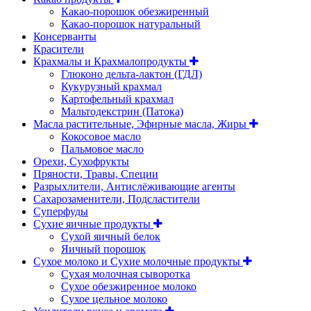
Какао-порошок обезжиренный
Какао-порошок натуральный
Консерванты
Красители
Крахмалы и Крахмалопродукты
Глюконо дельта-лактон (ГДЛ)
Кукурузный крахмал
Картофельный крахмал
Мальтодекстрин (Патока)
Масла растительные, Эфирные масла, Жиры
Кокосовое масло
Пальмовое масло
Орехи, Сухофрукты
Пряности, Травы, Специи
Разрыхлители, Антислёживающие агенты
Сахарозаменители, Подсластители
Суперфуды
Сухие яичные продукты
Сухой яичный белок
Яичный порошок
Сухое молоко и Сухие молочные продукты
Сухая молочная сыворотка
Сухое обезжиренное молоко
Сухое цельное молоко