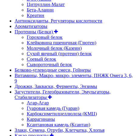
Цитруллин-Малат
Бета-Аланин
Креатин
Антиоксиданты, Регуляторы кислотности
Ароматизаторы
Протеины (Белки)
Гороховый белок
Клейковина пшеничная (Глютен)
Молочный белок (Казеин)
Сухой яичный (протеин) белок
Соевый белок
Сывороточный белок
Белково-углеводные смеси, Гейнеры
Витамины, Макро- микро- элементы, ПНЖК Омега 3, 6,
9
Дрожжи, Закваски, Ферменты, Энзимы
Загустители, Гелеобразователи, Эмульгаторы,
Стабилизаторы
Агар-Агар
Гуаровая камедь (Гуаран)
Карбоксиметилцеллюлоза (КМЦ)
Каррагинаны
Ксантановая камедь (Ксантан)
Злаки, Семена, Отруби, Клетчатка, Хлопья
Какао продукты