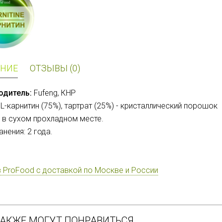
НИЕ
ОТЗЫВЫ (0)
одитель
:
Fufeng, КНР
 L-
карнитин (75%), тартрат (25%) - кристаллический порошок
 в сухом прохладном месте.
анения: 2 года.
в ProFood с доставкой по Москве и России
ТАКЖЕ МОГУТ ПОНРАВИТЬСЯ