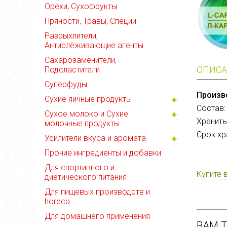
Орехи, Сухофрукты
Пряности, Травы, Специи
Разрыхлители,
Антислёживающие агенты
Сахарозаменители,
ОПИСА
Подсластители
Суперфуды
Произв
Сухие яичные продукты
Состав
:
Сухое молоко и Сухие
Хранить
молочные продукты
Срок хр
Усилители вкуса и аромата
Прочие ингредиенты и добавки
Для спортивного и
Купите 
диетического питания
Для пищевых производств и
horeca
Для домашнего применения
ВАМ 