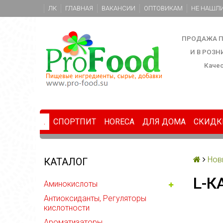
ЛК
ГЛАВНАЯ
ВАКАНСИИ
ОПТОВИКАМ
НЕ НАШЛИ
ПРОДАЖА П
И В РОЗ
Каче
.
СПОРТПИТ
HORECA
ДЛЯ ДОМА
СКИДК
Нов
КАТАЛОГ
L-К
Аминокислоты
Антиоксиданты, Регуляторы
кислотности
Ароматизаторы