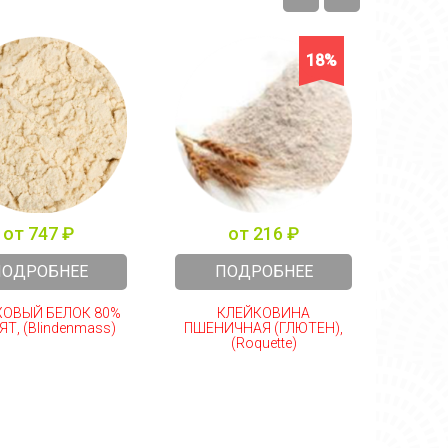
18%
от 747 ₽
от 216 ₽
ПОДРОБНЕЕ
ПОДРОБНЕЕ
ОВЫЙ БЕЛОК 80%
КЛЕЙКОВИНА
L-Цитр
Т, (Blindenmass)
ПШЕНИЧНАЯ (ГЛЮТЕН),
(Roquette)