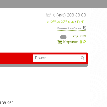
☏
208 38 83
8
(495)
с 10ºº до 20ºº мск
●
Пн-Пт
⎘
Личный кабинет
код:
7313
0
0 ₽
Корзина:
138-250