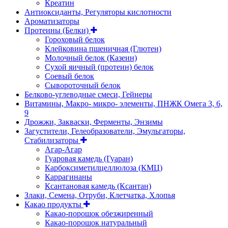
Креатин
Антиоксиданты, Регуляторы кислотности
Ароматизаторы
Протеины (Белки)
Гороховый белок
Клейковина пшеничная (Глютен)
Молочный белок (Казеин)
Сухой яичный (протеин) белок
Соевый белок
Сывороточный белок
Белково-углеводные смеси, Гейнеры
Витамины, Макро- микро- элементы, ПНЖК Омега 3, 6,
9
Дрожжи, Закваски, Ферменты, Энзимы
Загустители, Гелеобразователи, Эмульгаторы,
Стабилизаторы
Агар-Агар
Гуаровая камедь (Гуаран)
Карбоксиметилцеллюлоза (КМЦ)
Каррагинаны
Ксантановая камедь (Ксантан)
Злаки, Семена, Отруби, Клетчатка, Хлопья
Какао продукты
Какао-порошок обезжиренный
Какао-порошок натуральный