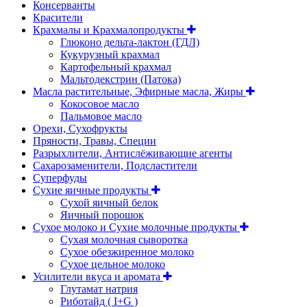
Консерванты
Красители
Крахмалы и Крахмалопродукты
Глюконо дельта-лактон (ГДЛ)
Кукурузный крахмал
Картофельный крахмал
Мальтодекстрин (Патока)
Масла растительные, Эфирные масла, Жиры
Кокосовое масло
Пальмовое масло
Орехи, Сухофрукты
Пряности, Травы, Специи
Разрыхлители, Антислёживающие агенты
Сахарозаменители, Подсластители
Суперфуды
Сухие яичные продукты
Сухой яичный белок
Яичный порошок
Сухое молоко и Сухие молочные продукты
Сухая молочная сыворотка
Сухое обезжиренное молоко
Сухое цельное молоко
Усилители вкуса и аромата
Глутамат натрия
Риботайд ( I+G )