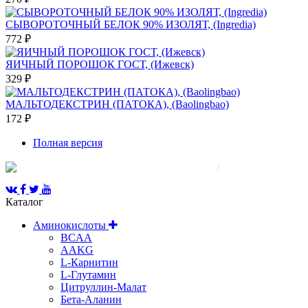
СЫВОРОТОЧНЫЙ БЕЛОК 90% ИЗОЛЯТ, (Ingredia)
772 ₽
ЯИЧНЫЙ ПОРОШОК ГОСТ, (Ижевск)
329 ₽
МАЛЬТОДЕКСТРИН (ПАТОКА), (Baolingbao)
172 ₽
Полная версия
© 2008-2025 Все права защищены.
/
Каталог
Аминокислоты
BCAA
AAKG
L-Карнитин
L-Глутамин
Цитруллин-Малат
Бета-Аланин