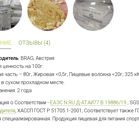
НИЕ
ОТЗЫВЫ (4)
одитель
: BRAG, Австрия
 ценность на 100г:
я часть – 80г, Жировая <0,5г, Пищевые волокна <20г, 325 к
 в сухом прохладном месте.
анения: 2 года
ция о Соответствии
-
ЕАЭС N RU Д-AT.АИ77.В.19886/19
; SG
дителя
, ХАССП ГОСТ Р 51705.1-2001; Соответствует также Г
 специализированная. Продукция пищевая для питания спорт