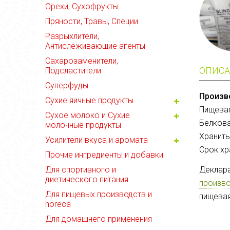
Орехи, Сухофрукты
Пряности, Травы, Специи
Разрыхлители,
Антислёживающие агенты
Сахарозаменители,
ОПИСА
Подсластители
Суперфуды
Произв
Сухие яичные продукты
Пищевая
Сухое молоко и Сухие
Белкова
молочные продукты
Хранить
Усилители вкуса и аромата
Срок хр
Прочие ингредиенты и добавки
Для спортивного и
Деклара
диетического питания
произво
Для пищевых производств и
пищевая
horeca
Для домашнего применения