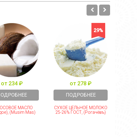
29%
от 234 ₽
от 278 ₽
ПОДРОБНЕЕ
ПОДРОБНЕЕ
ОСОВОЕ МАСЛО
СУХОЕ ЦЕЛЬНОЕ МОЛОКО
ЯИЧН
дое), (Musim Mas)
25-26% ГОСТ, (Рогачёвъ)
взбив