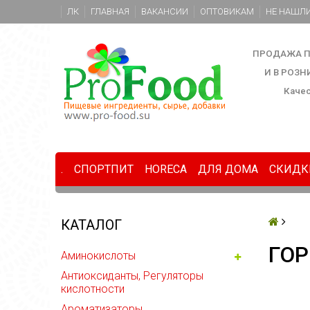
ЛК
ГЛАВНАЯ
ВАКАНСИИ
ОПТОВИКАМ
НЕ НАШЛИ
ПРОДАЖА П
И В РОЗ
Каче
.
СПОРТПИТ
HORECA
ДЛЯ ДОМА
СКИДК
КАТАЛОГ
ГОР
Аминокислоты
Антиоксиданты, Регуляторы
кислотности
Ароматизаторы