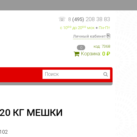
☏
208 38 83
8
(495)
с 10ºº до 20ºº мск
●
Пн-Пт
⎘
Личный кабинет
код:
7368
0
0 ₽
Корзина:
 20 КГ МЕШКИ
102